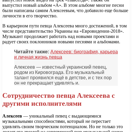
выпустил новый альбом «A». В этом альбоме многие песни
были написаны самим Алексеевым, что добавило еще больше
личности в его творчество.
В карьерном пути певца Алексеева много достижений, в том
числе представительство Украины на «Евровидении-2018».
Музыкант продолжает работать над новыми проектами и
радует своих поклонников новыми песнями и альбомами.
Читайте также:
Алексеев: биография, карьера
и личная жизнь певца
Алексеев — известный украинский певец,
родом из Кировограда. Его музыкальный
талант проявился ещё в детстве, и с тех пор
он не прекращает удивлять и.
Сотрудничество певца Алексеева с
другими исполнителями
Алексеев
— уникальный певец с выдающимися
музыкальными способностями, который не перестает
удивлять своим творческим потенциалом. Но не только это
делает его звездой на современной поп-музыкальной сцене.