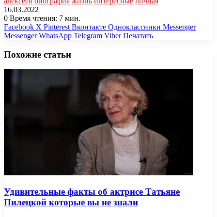
алексеев
биография
жизнь
интересные
личная
16.03.2022
0
Время чтения: 7 мин.
Facebook
X
Pinterest
Вконтакте
Одноклассники
Messenger
Messenger
WhatsApp
Telegram
Viber
Печатать
Похожие статьи
Удивительные факты об актрисе Татьяне
Пилецкой которые вы не знали