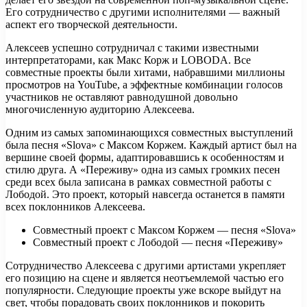
Его сотрудничество с другими исполнителями — важный
аспект его творческой деятельности.
Алексеев успешно сотрудничал с такими известными
интерпретаторами, как Макс Корж и LOBODA. Все
совместные проекты были хитами, набравшими миллионы
просмотров на YouTube, а эффектные комбинации голосов
участников не оставляют равнодушной довольно
многочисленную аудиторию Алексеева.
Одним из самых запоминающихся совместных выступлений
была песня «Slova» с Максом Коржем. Каждый артист был на
вершине своей формы, адаптировавшись к особенностям и
стилю друга. А «Переживу» одна из самых громких песен
среди всех была записана в рамках совместной работы с
Лободой. Это проект, который навсегда останется в памяти
всех поклонников Алексеева.
Совместный проект с Максом Коржем — песня «Slova»
Совместный проект с Лободой — песня «Переживу»
Сотрудничество Алексеева с другими артистами укрепляет
его позицию на сцене и является неотъемлемой частью его
популярности. Следующие проекты уже вскоре выйдут на
свет, чтобы порадовать своих поклонников и покорить