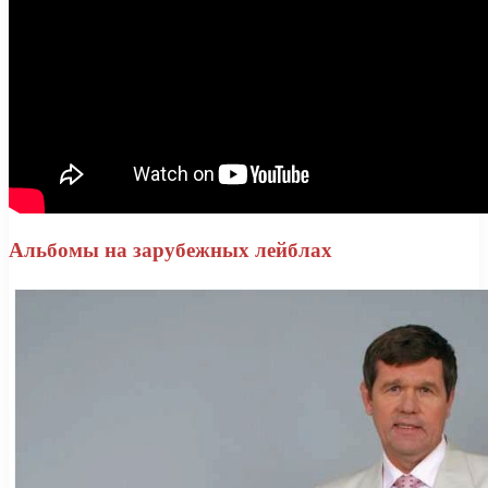
Альбомы на зарубежных лейблах