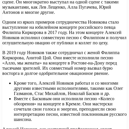
сцене. Он многократно выступал на одной сцене с такими
музыкантами, как Лев Лещенко, Алла Пугачева, Юрий
Антонов и многие другие.
Одним из ярких примеров сотрудничества Новикова стало
выступление на юбилейном концерте российского певца
Филиппа Киркорова в 2017 году. На этом концерте Алексей
Новиков исполнил совместную песню с Филиппом и получил
оглушительную овацию от публики и коллег по цеху.
В 2019 году Новиков также сотрудничал с женой Филиппа
Киркорова, Анитой Цой. Они вместе исполнили песню
«Алло, мы женаты» на концерте в Ростове-на-Дону перед
тысячами зрителей. Их совместный номер вызвал бурю
восторга и долгое одобрительное овационное рвение.
Кроме того, Алексей Новиков работал и со многими
другими известными исполнителями, такими как Олег
Газманов, Стас Михайлов, Николай Басков и др.
Вместе с Басковым они исполнили песню «Колесо
обозрения» на концерте в Кремле. Они мастерски
сочетали свои голоса и энергии, преподнесли свою
интерпретацию песни, известной поклонникам русского
шансона.