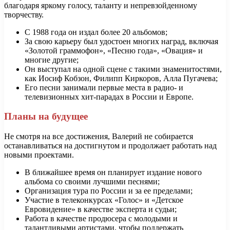
благодаря яркому голосу, таланту и непревзойденному
творчеству.
С 1988 года он издал более 20 альбомов;
За свою карьеру был удостоен многих наград, включая
«Золотой граммофон», «Песню года», «Овация» и
многие другие;
Он выступал на одной сцене с такими знаменитостями,
как Иосиф Кобзон, Филипп Киркоров, Алла Пугачева;
Его песни занимали первые места в радио- и
телевизионных хит-парадах в России и Европе.
Планы на будущее
Не смотря на все достижения, Валерий не собирается
останавливаться на достигнутом и продолжает работать над
новыми проектами.
В ближайшее время он планирует издание нового
альбома со своими лучшими песнями;
Организация тура по России и за ее пределами;
Участие в телеконкурсах «Голос» и «Детское
Евровидение» в качестве эксперта и судьи;
Работа в качестве продюсера с молодыми и
талантливыми артистами, чтобы поддержать