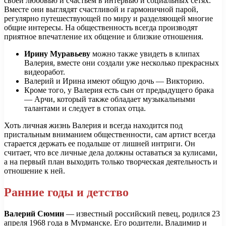
своей любовью и счастьем в интервью и социальных сетях.
Вместе они выглядят счастливой и гармоничной парой,
регулярно путешествующей по миру и разделяющей многие
общие интересы. На общественность всегда производят
приятное впечатление их общение и близкие отношения.
Ирину Муравьеву
можно также увидеть в клипах
Валерия, вместе они создали уже несколько прекрасных
видеоработ.
Валерий и Ирина имеют общую дочь — Викторию.
Кроме того, у Валерия есть сын от предыдущего брака
— Арчи, который также обладает музыкальными
талантами и следует в стопах отца.
Хоть личная жизнь Валерия и всегда находится под
пристальным вниманием общественности, сам артист всегда
старается держать ее подальше от лишней интриги. Он
считает, что все личные дела должны оставаться за кулисами,
а на первый план выходить только творческая деятельность и
отношение к ней.
Ранние годы и детство
Валерий Сюмин
— известный российский певец, родился 23
апреля 1968 года в Мурманске. Его родители, Владимир и