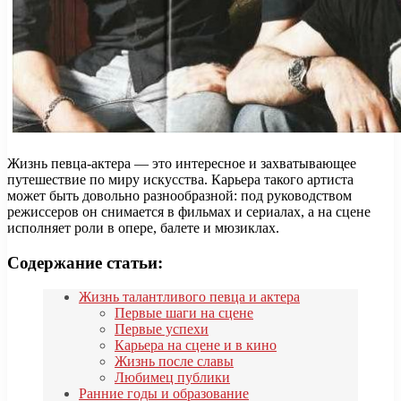
Жизнь певца-актера — это интересное и захватывающее
путешествие по миру искусства. Карьера такого артиста
может быть довольно разнообразной: под руководством
режиссеров он снимается в фильмах и сериалах, а на сцене
исполняет роли в опере, балете и мюзиклах.
Содержание статьи:
Жизнь талантливого певца и актера
Первые шаги на сцене
Первые успехи
Карьера на сцене и в кино
Жизнь после славы
Любимец публики
Ранние годы и образование