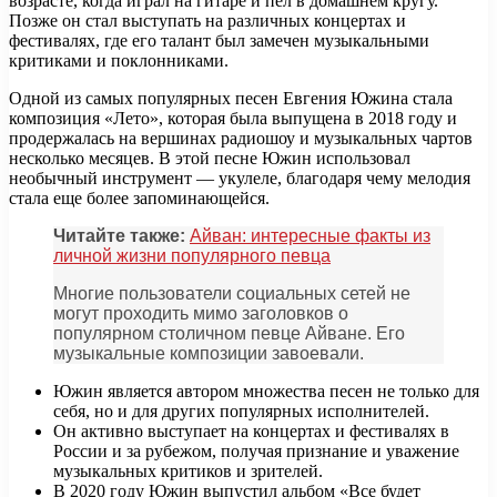
возрасте, когда играл на гитаре и пел в домашнем кругу.
Позже он стал выступать на различных концертах и
фестивалях, где его талант был замечен музыкальными
критиками и поклонниками.
Одной из самых популярных песен Евгения Южина стала
композиция «Лето», которая была выпущена в 2018 году и
продержалась на вершинах радиошоу и музыкальных чартов
несколько месяцев. В этой песне Южин использовал
необычный инструмент — укулеле, благодаря чему мелодия
стала еще более запоминающейся.
Читайте также:
Айван: интересные факты из
личной жизни популярного певца
Многие пользователи социальных сетей не
могут проходить мимо заголовков о
популярном столичном певце Айване. Его
музыкальные композиции завоевали.
Южин является автором множества песен не только для
себя, но и для других популярных исполнителей.
Он активно выступает на концертах и фестивалях в
России и за рубежом, получая признание и уважение
музыкальных критиков и зрителей.
В 2020 году Южин выпустил альбом «Все будет