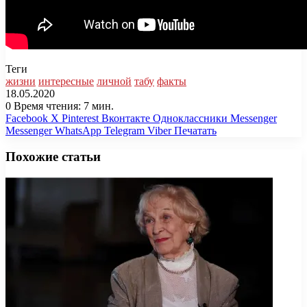
Теги
жизни
интересные
личной
табу
факты
18.05.2020
0
Время чтения: 7 мин.
Facebook
X
Pinterest
Вконтакте
Одноклассники
Messenger
Messenger
WhatsApp
Telegram
Viber
Печатать
Похожие статьи