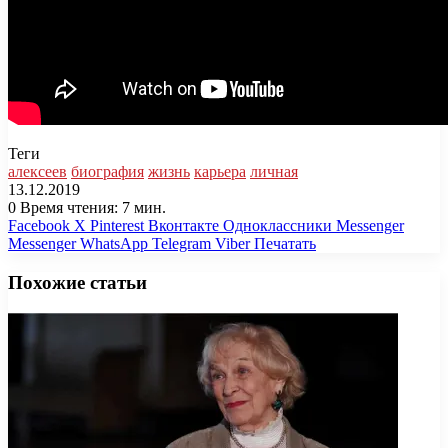
Теги
алексеев
биография
жизнь
карьера
личная
13.12.2019
0
Время чтения: 7 мин.
Facebook
X
Pinterest
Вконтакте
Одноклассники
Messenger
Messenger
WhatsApp
Telegram
Viber
Печатать
Похожие статьи