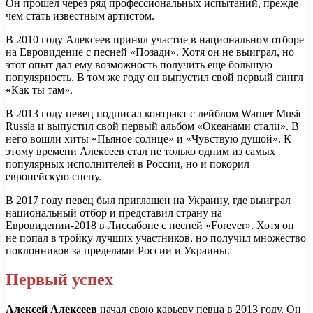
Он прошел через ряд профессиональных испытаний, прежде
чем стать известным артистом.
В 2010 году Алексеев принял участие в национальном отборе
на Евровидение с песней «Позади». Хотя он не выиграл, но
этот опыт дал ему возможность получить еще большую
популярность. В том же году он выпустил свой первый сингл
«Как ты там».
В 2013 году певец подписал контракт с лейблом Warner Music
Russia и выпустил свой первый альбом «Океанами стали». В
него вошли хиты «Пьяное солнце» и «Чувствую душой». К
этому времени Алексеев стал не только одним из самых
популярных исполнителей в России, но и покорил
европейскую сцену.
В 2017 году певец был приглашен на Украину, где выиграл
национальный отбор и представил страну на
Евровидении-2018 в Лиссабоне с песней «Forever». Хотя он
не попал в тройку лучших участников, но получил множество
поклонников за пределами России и Украины.
Первый успех
Алексей Алексеев
начал свою карьеру певца в 2013 году. Он