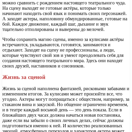
можно сравнить с рождением настоящего театрального чуда.
На сцену выходят не готовые актёры, которые только
начинают находить свой язык и понимать своих персонажей.
А заходят актеры, наполовину обмундированные, готовые на
бой. Каждое движение, каждый шаг, дыхание и звук
тщательно отполированы и выверены до мелочей.
Чтобы сохранить магию сцены, именно за кулисами актёры
встречаются, укладываются, готовятся, занимаются и
отдыхают. Заходят на сцену не профессионалы, а люди,
которые чувствуют свой зов и умеют преодолевать себя для
создания настоящего театрального мира. Здесь они находят
своих друзей, наставников и союзников.
Жизнь за сценой
Жизнь за сценой наполнена фантазией, рисковыми забавами и
изменением итогов. За кулисами может произойти все, что
угодно. Актеры могут попращаться с обществом, например, за
стаканом вина и закуской. Но общение ограничено временем,
и в театре каждый восьмой день — это день показа. Если в
ближайших двух часах должна начаться новая постановка,
даже если вы забыли о своих личных делах, сейчас должны
подготовиться именно к ней. И количество реализованных
эмоций, атмосферных переходов и характеров актера может