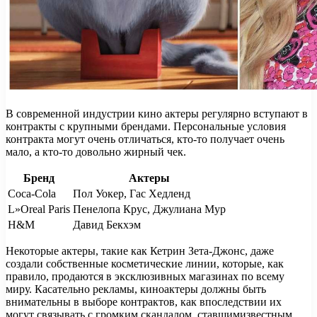
В современной индустрии кино актеры регулярно вступают в
контракты с крупными брендами. Персональные условия
контракта могут очень отличаться, кто-то получает очень
мало, а кто-то довольно жирный чек.
Бренд
Актеры
Coca-Cola
Пол Уокер, Гас Хедленд
L»Oreal Paris
Пенелопа Крус, Джулиана Мур
H&M
Давид Бекхэм
Некоторые актеры, такие как Кетрин Зета-Джонс, даже
создали собственные косметические линии, которые, как
правило, продаются в эксклюзивных магазинах по всему
миру. Касательно рекламы, киноактеры должны быть
внимательны в выборе контрактов, как впоследствии их
могут связывать с громким скандалом, ставшимизвестным