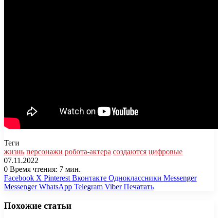
Теги
жизнь
персонажи
робота-актера
создаются
цифровые
07.11.2022
0
Время чтения: 7 мин.
Facebook
X
Pinterest
Вконтакте
Одноклассники
Messenger
Messenger
WhatsApp
Telegram
Viber
Печатать
Похожие статьи