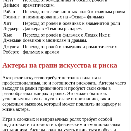
Деймон
драматическим.
Райан
Переход от телевизионных ролей к главным ролям
Гослинг
в номинированных на «Оскар» фильмах.
Хит
Переход от ролей в боевиках к знаменитой роли
Леджер
Джокера в «Темном рыцаре».
Хью
Переход от ролей в фильмах о Людях Икс и
Джекман
боевиков к мюзиклам и драмам.
Джулия
Переход от ролей в комедиях и романтических
Робертс
фильмах к драмам.
Актеры на грани искусства и риска
Актерское искусство требует не только таланта и
профессионализма, но и готовности рисковать. Актеры часто
выходят за рамки привычного и пробуют свои силы в
разнообразных жанрах и ролях. Это может быть как
успешным шагом на пути к славе и признанию, так и
серьезным вызовом, который может повлиять на карьеру и
жизнь актера.
Игра в сложных и непривычных ролях требует особой
подготовки и готовности к физическим и эмоциональным
испытаниям. Актеры должны уметь вживаться в образ и