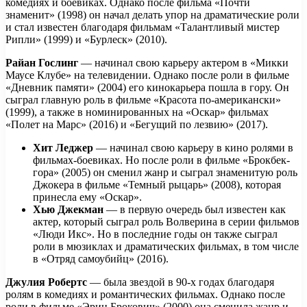
комедиях и боевиках. Однако после фильма «Почти
знаменит» (1998) он начал делать упор на драматические роли
и стал известен благодаря фильмам «Талантливый мистер
Рипли» (1999) и «Бурлеск» (2010).
Райан Гослинг
— начинал свою карьеру актером в «Микки
Маусе Клубе» на телевидении. Однако после роли в фильме
«Дневник памяти» (2004) его кинокарьера пошла в гору. Он
сыграл главную роль в фильме «Красота по-американски»
(1999), а также в номинированных на «Оскар» фильмах
«Полет на Марс» (2016) и «Бегущий по лезвию» (2017).
Хит Леджер
— начинал свою карьеру в кино ролями в
фильмах-боевиках. Но после роли в фильме «Брокбек-
гора» (2005) он сменил жанр и сыграл знаменитую роль
Джокера в фильме «Темный рыцарь» (2008), которая
принесла ему «Оскар».
Хью Джекман
— в первую очередь был известен как
актер, который сыграл роль Волверина в серии фильмов
«Люди Икс». Но в последние годы он также сыграл
роли в мюзиклах и драматических фильмах, в том числе
в «Отряд самоубийц» (2016).
Джулия Робертс
— была звездой в 90-х годах благодаря
ролям в комедиях и романтических фильмах. Однако после
роли в фильме «Эрин Брокович» (2000) она сменила жанр и