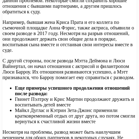
данной проблемой. Некоторые смогли сохранить хорошие
отношения с бывшими партнерами, а другим пришлось
обратиться к суду.
Например, бывшая жена Криса Прата и его коллега по
съемочной площадке Анна Фэрис, также актриса, объявили о
своем разводе в 2017 году. Несмотря на разрыв отношений,
они продолжают держать свои общие дела в порядке,
воспитывая сына вместе и отстаивая свои интересы вместе в
суде.
С другой стороны, после развода Мэтта Деймона и Люси
Вайнертал, он начал отношения с актрисой и филантропом
Люси Барроу. Их отношения развиваются успешно, а Мэтт
признавался, что Барроу помогает ему справиться с разводом.
Еще примеры успешного продолжения отношений
после развода:
Гвинет Пэлтроу и Крис Мартин продолжают дружить и
воспитывать детей вместе
Майкл Дуглас и Кэтрин Зета-Джонс применили
кратковременный отдых от друг друга, но потом смогли
вернуться к счастливой жизни вместе
Несмотря на проблемы, развод может быть наилучшим
решением для обоих партнеров в некоторых случаях. Не