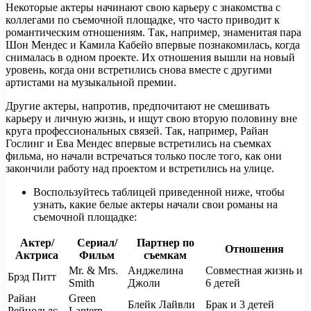
Некоторые актеры начинают свою карьеру с знакомства с
коллегами по съемочной площадке, что часто приводит к
романтическим отношениям. Так, например, знаменитая пара
Шон Мендес и Камила Кабейо впервые познакомилась, когда
снималась в одном проекте. Их отношения вышли на новый
уровень, когда они встретились снова вместе с другими
артистами на музыкальной премии.
Другие актеры, напротив, предпочитают не смешивать
карьеру и личную жизнь, и ищут свою вторую половину вне
круга профессиональных связей. Так, например, Райан
Гослинг и Ева Мендес впервые встретились на съемках
фильма, но начали встречаться только после того, как они
закончили работу над проектом и встретились на улице.
Воспользуйтесь таблицей приведенной ниже, чтобы
узнать, какие белые актеры начали свои романы на
съемочной площадке:
Актер/
Сериал/
Партнер по
Отношения
Актриса
Фильм
съемкам
Mr. & Mrs.
Анджелина
Совместная жизнь и
Брэд Питт
Smith
Джоли
6 детей
Райан
Green
Блейк Лайвли
Брак и 3 детей
Рейнольдс
Lantern