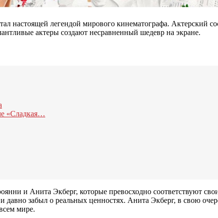
ал настоящей легендой мирового кинематографа. Актерский сос
талантливые актеры создают несравненный шедевр на экране.
а
ьме «Сладкая…
янни и Анита Экберг, которые превосходно соответствуют свои
и давно забыл о реальных ценностях. Анита Экберг, в свою очере
всем мире.