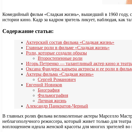
Комедийный фильм «Сладкая жизнь», вышедший в 1960 году, ст
истории кино. Кадр за кадром зритель ликует, наблюдая, как 
Содержание статьи:
Актерский состав фильма «Сладкая жизнь»
Главные роли в фильме «Сладкая жизнь»
Роли, которые создали образы
Второстепенные роли
Игорь Петренко — талантливый актер кино и театр
Оксана Фандера: карьера актрисы и ее роли в фил
Актеры фильма «Сладкая жизнь»
Сергей Романович
Евгений Новиков
Биография
Фильмография
Личная жизнь
Александр Панкратов-Черный
В главных ролях фильма великолепные актеры Марселло Мастро
неблагополучного режиссера, который живет только для театра 
воплощением идеала женской красоты для многих зрителей во 