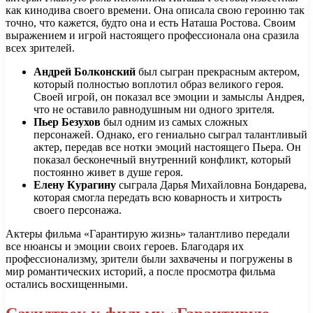
как кинодива своего времени. Она описала свою героиню так
точно, что кажется, будто она и есть Наташа Ростова. Своим
выражением и игрой настоящего профессионала она сразила
всех зрителей.
Андрей Болконский
был сыгран прекрасным актером,
который полностью воплотил образ великого героя.
Своей игрой, он показал все эмоции и замыслы Андрея,
что не оставило равнодушным ни одного зрителя.
Пьер Безухов
был одним из самых сложных
персонажей. Однако, его гениально сыграл талантливый
актер, передав все нотки эмоций настоящего Пьера. Он
показал бесконечный внутренний конфликт, который
постоянно живет в душе героя.
Елену Курагину
сыграла Дарья Михайловна Бондарева,
которая смогла передать всю коварность и хитрость
своего персонажа.
Актеры фильма «Гарантирую жизнь» талантливо передали
все нюансы и эмоции своих героев. Благодаря их
профессионализму, зрители были захвачены и погружены в
мир романтических историй, а после просмотра фильма
остались восхищенными.