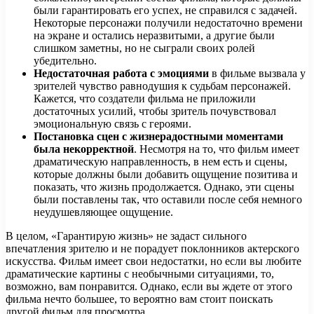
были гарантировать его успех, не справился с задачей.
Некоторые персонажи получили недостаточно времени
на экране и остались неразвитыми, а другие были
слишком заметны, но не сыграли своих ролей
убедительно.
Недостаточная работа с эмоциями
в фильме вызвала у
зрителей чувство равнодушия к судьбам персонажей.
Кажется, что создатели фильма не приложили
достаточных усилий, чтобы зритель почувствовал
эмоциональную связь с героями.
Постановка сцен с жизнерадостными моментами
была некорректной
. Несмотря на то, что фильм имеет
драматическую направленность, в нем есть и сцены,
которые должны были добавить ощущение позитива и
показать, что жизнь продолжается. Однако, эти сцены
были поставлены так, что оставили после себя немного
неудушевляющее ощущение.
В целом, «Гарантирую жизнь» не задаст сильного
впечатления зрителю и не порадует поклонников актерского
искусства. Фильм имеет свои недостатки, но если вы любите
драматические картины с необычными ситуациями, то,
возможно, вам понравится. Однако, если вы ждете от этого
фильма нечто большее, то вероятно вам стоит поискать
другой фильм для просмотра.