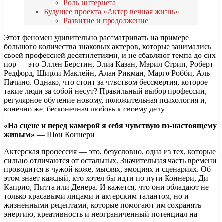
Роль интернета
Будущее проекта «Актер вечная жизнь»
Развитие и продолжение
Этот феномен удивительно рассматривать на примере
большого количества знаковых актеров, которые занимались
своей профессией десятилетиями, и не сбавляют темпа до сих
пор — это Эллен Берстин, Элиа Казан, Мэрил Стрип, Роберт
Редфорд, Ширли Маклейн, Алан Рикман, Марго Робби, Аль
Пачино. Однако, что стоит за чувством бессмертия, которое
такие люди за собой несут? Правильный выбор профессии,
регулярное обучение новому, положительная психология и,
конечно же, бесконечная любовь к своему делу.
«На сцене и перед камерой я себя чувствую по-настоящему
живым»
— Шон Коннери
Актерская профессия — это, безусловно, одна из тех, которые
сильно отличаются от остальных. Значительная часть времени
проводится в чужой коже, мыслях, эмоциях и сценариях. Об
этом знает каждый, кто хотел бы идти по пути Коннери, Ди
Каприо, Питта или Денера. И кажется, что они обладают не
только красавыми лицами и актерским талантом, но и
жизненными рецептами, которые помогают им сохранять
энергию, креативность и неограниченный потенциал на