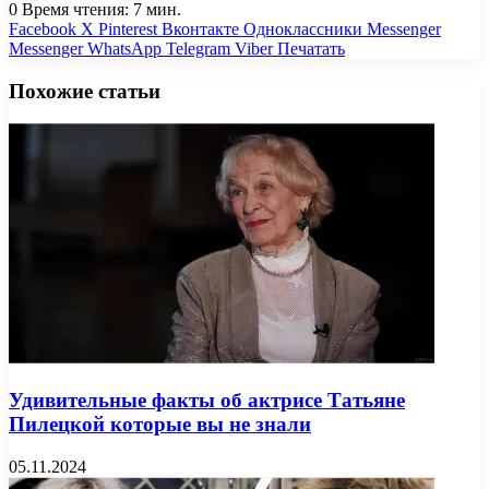
0
Время чтения: 7 мин.
Facebook
X
Pinterest
Вконтакте
Одноклассники
Messenger
Messenger
WhatsApp
Telegram
Viber
Печатать
Похожие статьи
Удивительные факты об актрисе Татьяне
Пилецкой которые вы не знали
05.11.2024