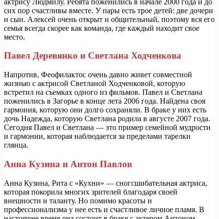
актрису Людмилу. Ребята поженились в начале 2000 года и до
сих пор счастливы вместе. У пары есть трое детей: две дочери
и сын. Алексей очень открыт и общительный, поэтому вся его
семья всегда скорее как команда, где каждый находит свое
место.
Павел Деревянко и Светлана Ходченкова
Напротив, Феофилактос очень давно живет совместной
жизнью с актрисой Светланой Ходченковой, которую
встретил на съемках одного из фильмов. Павел и Светлана
поженились в Загорье в конце лета 2006 года. Найдена своя
гармония, которую они долго сохраняли. В браке у них есть
дочь Надежда, которую Светлана родила в августе 2007 года.
Сегодня Павел и Светлана — это пример семейной мудрости
и гармонии, которая наблюдается за пределами тарелки
глянца.
Анна Кузина и Антон Павлов
Анна Кузина, Рита с «Кухни» — сногсшибательная актриса,
которая покорила многих зрителей благодаря своей
внешности и таланту. Но помимо красоты и
профессионализма у нее есть и счастливое личное пламя. В
настоящее время она состоит в браке с актером Антоном