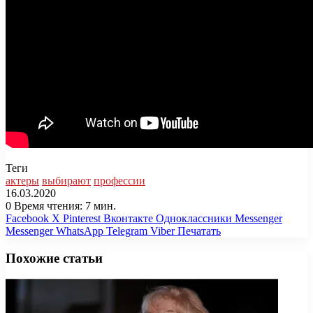
Теги
актеры
выбирают
профессии
16.03.2020
0
Время чтения: 7 мин.
Facebook
X
Pinterest
Вконтакте
Одноклассники
Messenger
Messenger
WhatsApp
Telegram
Viber
Печатать
Похожие статьи