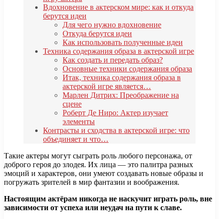
Вдохновение в актерском мире: как и откуда
берутся идеи
Для чего нужно вдохновение
Откуда берутся идеи
Как использовать полученные идеи
Техника содержания образа в актерской игре
Как создать и передать образ?
Основные техники содержания образа
Итак, техника содержания образа в
актерской игре является…
Марлен Дитрих: Преображение на
сцене
Роберт Де Ниро: Актер изучает
элементы
Контрасты и сходства в актерской игре: что
объединяет и что…
Такие актеры могут сыграть роль любого персонажа, от
доброго героя до злодея. Их лица — это палитра разных
эмоций и характеров, они умеют создавать новые образы и
погружать зрителей в мир фантазии и воображения.
Настоящим актёрам никогда не наскучит играть роль, вне
зависимости от успеха или неудач на пути к славе.