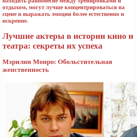
находить равновесие между тренировками и
отдыхом, могут лучше концентрироваться на
сцене и выражать эмоции более естественно и
искренне.
Лучшие актеры в истории кино и
театра: секреты их успеха
Мэрилин Монро: Обольстительная
женственность