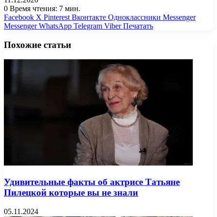
0
Время чтения: 7 мин.
Facebook
X
Pinterest
Вконтакте
Одноклассники
Messenger
Messenger
WhatsApp
Telegram
Viber
Печатать
Похожие статьи
Удивительные факты об актрисе Татьяне
Пилецкой которые вы не знали
05.11.2024