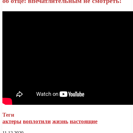
об отце: впечатлительным не смотреть!
Теги
актеры
воплотили
жизнь
настоящие
11.12.2020