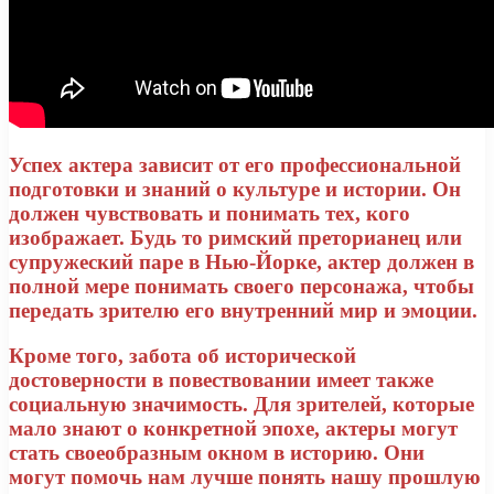
Успех актера зависит от его профессиональной
подготовки и знаний о культуре и истории. Он
должен чувствовать и понимать тех, кого
изображает. Будь то римский преторианец или
супружеский паре в Нью-Йорке, актер должен в
полной мере понимать своего персонажа, чтобы
передать зрителю его внутренний мир и эмоции.
Кроме того, забота об исторической
достоверности в повествовании имеет также
социальную значимость. Для зрителей, которые
мало знают о конкретной эпохе, актеры могут
стать своеобразным окном в историю. Они
могут помочь нам лучше понять нашу прошлую