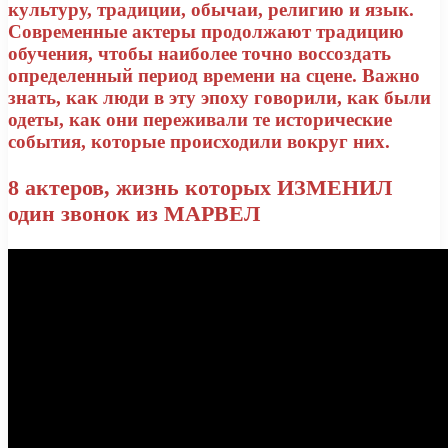
культуру, традиции, обычаи, религию и язык.
Современные актеры продолжают традицию
обучения, чтобы наиболее точно воссоздать
определенный период времени на сцене. Важно
знать, как люди в эту эпоху говорили, как были
одеты, как они переживали те исторические
события, которые происходили вокруг них.
8 актеров, жизнь которых ИЗМЕНИЛ
один звонок из МАРВЕЛ