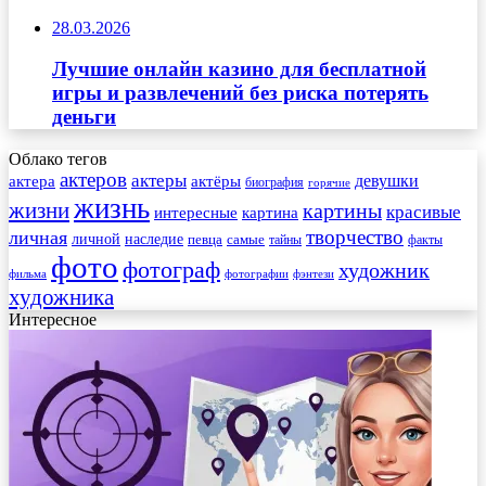
28.03.2026
Лучшие онлайн казино для бесплатной
игры и развлечений без риска потерять
деньги
Облако тегов
актеров
актеры
актера
девушки
актёры
биография
горячие
жизнь
жизни
картины
красивые
интересные
картина
творчество
личная
личной
наследие
самые
певца
факты
тайны
фото
фотограф
художник
фильма
фотографии
фэнтези
художника
Интересное