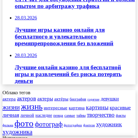
опытом по арбитражу трафика
28.03.2026
Лучшие игры казино онлайн для
бесплатного и увлекательного
времяпрепровождения без вложений
28.03.2026
Лучшие онлайн казино для бесплатной
игры и развлечений без риска потерять
деньги
Облако тегов
актеров
актеры
актера
девушки
актёры
биография
горячие
жизнь
жизни
картины
красивые
интересные
картина
творчество
личная
личной
наследие
самые
певца
факты
тайны
фото
фотограф
художник
фильма
фотографии
фэнтези
художника