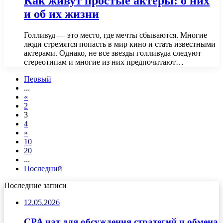
Как живут простые актеры: о них
и об их жизни
Голливуд — это место, где мечты сбываются. Многие
люди стремятся попасть в мир кино и стать известными
актерами. Однако, не все звезды голливуда следуют
стереотипам и многие из них предпочитают…
Первый
...
«
2
3
4
»
10
20
...
Последний
Последние записи
12.05.2026
CPA чат для обсуждения стратегий и обмена