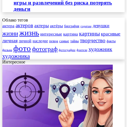
игры и развлечений без риска потерять
деньги
Облако тегов
актеров
актеры
актера
девушки
актёры
биография
горячие
жизнь
жизни
картины
красивые
интересные
картина
творчество
личная
личной
наследие
самые
певца
факты
тайны
фото
фотограф
художник
фильма
фотографии
фэнтези
художника
Интересное