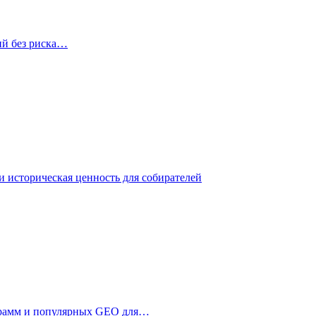
ий без риска…
 историческая ценность для собирателей
ограмм и популярных GEO для…