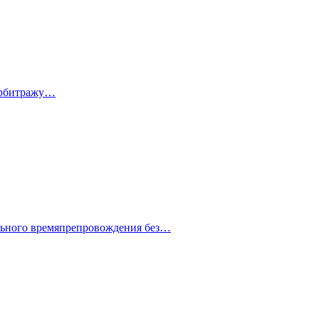
 арбитражу…
ельного времяпрепровождения без…