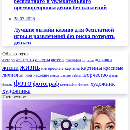
бесплатного и увлекательного
времяпрепровождения без вложений
28.03.2026
Лучшие онлайн казино для бесплатной
игры и развлечений без риска потерять
деньги
Облако тегов
актеров
актеры
актера
девушки
актёры
биография
горячие
жизнь
жизни
картины
красивые
интересные
картина
творчество
личная
личной
наследие
самые
певца
факты
тайны
фото
фотограф
художник
фильма
фотографии
фэнтези
художника
Интересное