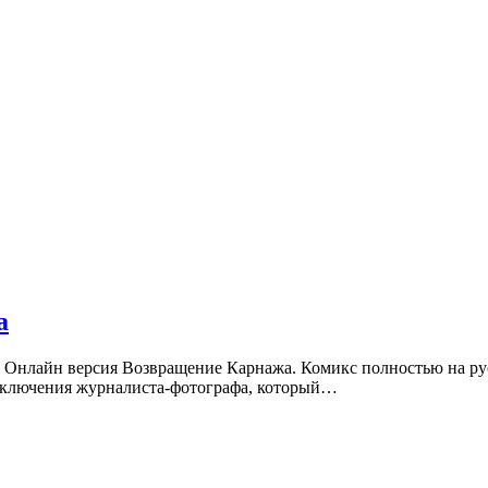
а
 Онлайн версия Возвращение Карнажа. Комикс полностью на рус
риключения журналиста-фотографа, который…