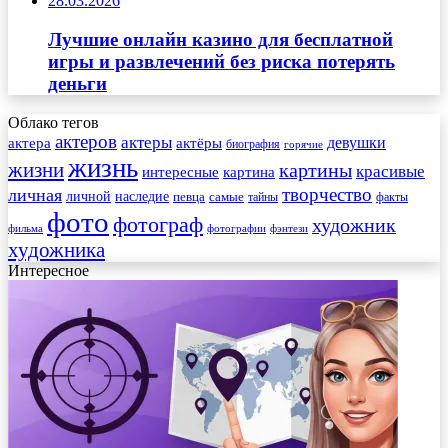
28.03.2026
Лучшие онлайн казино для бесплатной
игры и развлечений без риска потерять
деньги
Облако тегов
актеров
актеры
актера
девушки
актёры
биография
горячие
жизнь
жизни
картины
красивые
интересные
картина
творчество
личная
личной
наследие
самые
певца
факты
тайны
фото
фотограф
художник
фильма
фотографии
фэнтези
художника
Интересное