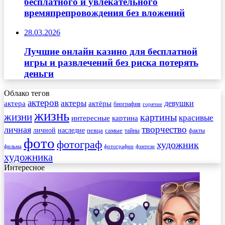
бесплатного и увлекательного
времяпрепровождения без вложений
28.03.2026
Лучшие онлайн казино для бесплатной
игры и развлечений без риска потерять
деньги
Облако тегов
актеров
актеры
актера
девушки
актёры
биография
горячие
жизнь
жизни
картины
красивые
интересные
картина
творчество
личная
личной
наследие
самые
певца
факты
тайны
фото
фотограф
художник
фильма
фотографии
фэнтези
художника
Интересное