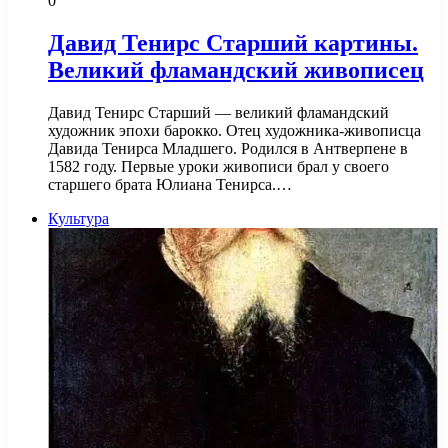
0
Давид Тенирс Старший картины.
Великий фламандский живописец
Давид Тенирс Старший — великий фламандский
художник эпохи барокко. Отец художника-живописца
Давида Тенирса Младшего. Родился в Антверпене в
1582 году. Первые уроки живописи брал у своего
старшего брата Юлиана Тенирса.…
Культура