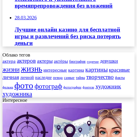
времяпрепровождения без вложений
28.03.2026
Лучшие онлайн казино для бесплатной
игры и развлечений без риска потерять
деньги
Облако тегов
актеров
актеры
актера
девушки
актёры
биография
горячие
жизнь
жизни
картины
красивые
интересные
картина
творчество
личная
личной
наследие
самые
певца
факты
тайны
фото
фотограф
художник
фильма
фотографии
фэнтези
художника
Интересное