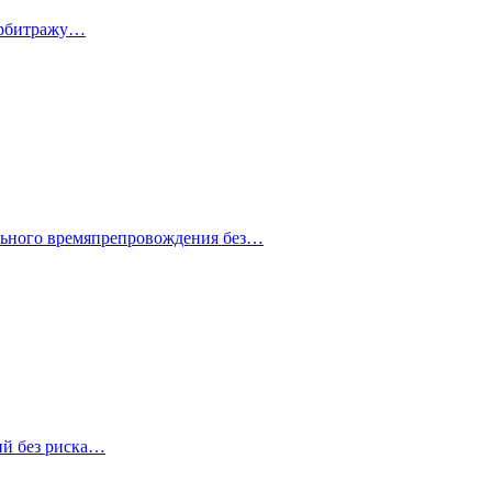
 арбитражу…
ельного времяпрепровождения без…
ий без риска…