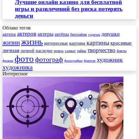
Лучшие онлайн казино для бесплатной
игры и развлечений без риска потерять
деньги
Облако тегов
актеров
актеры
актера
девушки
актёры
биография
горячие
жизнь
жизни
картины
красивые
интересные
картина
творчество
личная
личной
наследие
самые
певца
факты
тайны
фото
фотограф
художник
фильма
фотографии
фэнтези
художника
Интересное