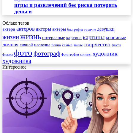
игры и развлечений без риска потерять
деньги
Облако тегов
актеров
актеры
актера
девушки
актёры
биография
горячие
жизнь
жизни
картины
красивые
интересные
картина
творчество
личная
личной
наследие
самые
певца
факты
тайны
фото
фотограф
художник
фильма
фотографии
фэнтези
художника
Интересное