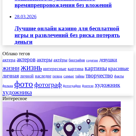
времяпрепровождения без вложений
28.03.2026
Лучшие онлайн казино для бесплатной
игры и развлечений без риска потерять
деньги
Облако тегов
актеров
актеры
актера
девушки
актёры
биография
горячие
жизнь
жизни
картины
красивые
интересные
картина
творчество
личная
личной
наследие
самые
певца
факты
тайны
фото
фотограф
художник
фильма
фотографии
фэнтези
художника
Интересное