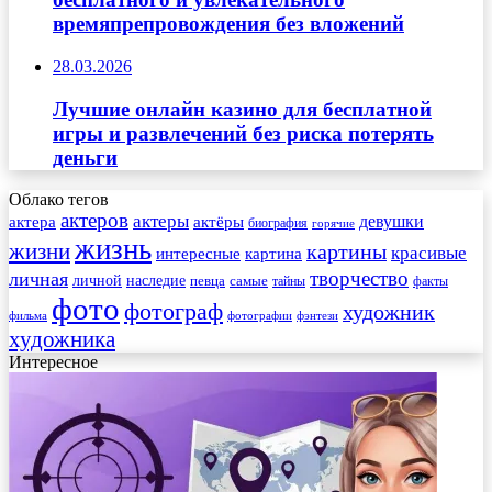
времяпрепровождения без вложений
28.03.2026
Лучшие онлайн казино для бесплатной
игры и развлечений без риска потерять
деньги
Облако тегов
актеров
актеры
актера
девушки
актёры
биография
горячие
жизнь
жизни
картины
красивые
интересные
картина
творчество
личная
личной
наследие
самые
певца
факты
тайны
фото
фотограф
художник
фильма
фотографии
фэнтези
художника
Интересное