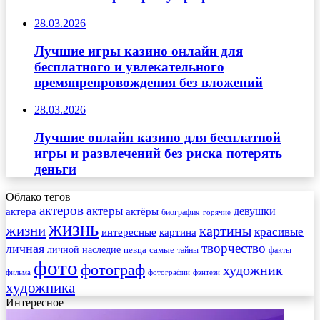
28.03.2026
Лучшие игры казино онлайн для
бесплатного и увлекательного
времяпрепровождения без вложений
28.03.2026
Лучшие онлайн казино для бесплатной
игры и развлечений без риска потерять
деньги
Облако тегов
актеров
актеры
актера
девушки
актёры
биография
горячие
жизнь
жизни
картины
красивые
интересные
картина
творчество
личная
личной
наследие
самые
певца
факты
тайны
фото
фотограф
художник
фильма
фотографии
фэнтези
художника
Интересное