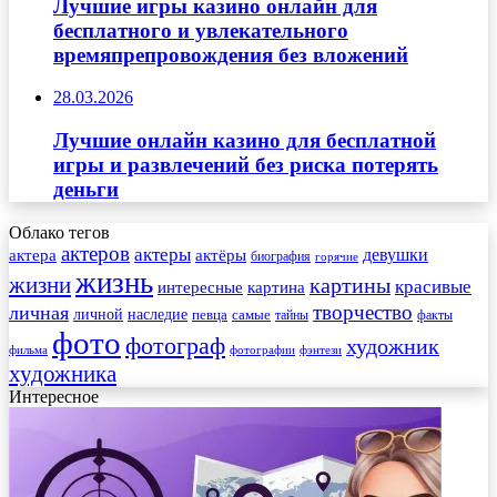
Лучшие игры казино онлайн для
бесплатного и увлекательного
времяпрепровождения без вложений
28.03.2026
Лучшие онлайн казино для бесплатной
игры и развлечений без риска потерять
деньги
Облако тегов
актеров
актеры
актера
девушки
актёры
биография
горячие
жизнь
жизни
картины
красивые
интересные
картина
творчество
личная
личной
наследие
самые
певца
факты
тайны
фото
фотограф
художник
фильма
фотографии
фэнтези
художника
Интересное