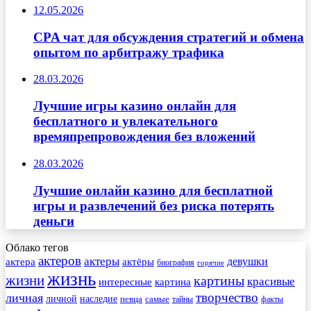
12.05.2026
CPA чат для обсуждения стратегий и обмена
опытом по арбитражу трафика
28.03.2026
Лучшие игры казино онлайн для
бесплатного и увлекательного
времяпрепровождения без вложений
28.03.2026
Лучшие онлайн казино для бесплатной
игры и развлечений без риска потерять
деньги
Облако тегов
актеров
актеры
актера
девушки
актёры
биография
горячие
жизнь
жизни
картины
красивые
интересные
картина
творчество
личная
личной
наследие
самые
певца
факты
тайны