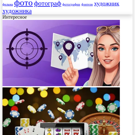
фото
фотограф
художник
фильма
фотографии
фэнтези
художника
Интересное