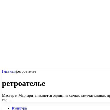
Главная
/
ретроателье
ретроателье
Мастер и Маргарита является одним из самых замечательных пр
его …
Культура