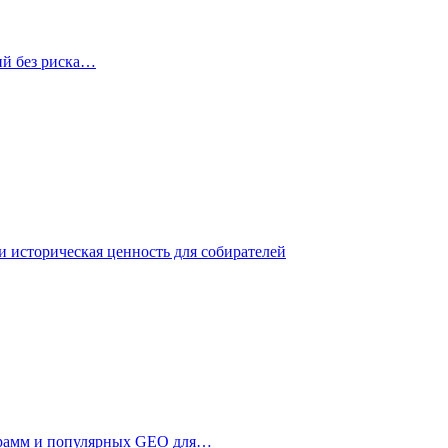
ий без риска…
 историческая ценность для собирателей
ограмм и популярных GEO для…