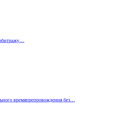
 арбитражу…
ельного времяпрепровождения без…