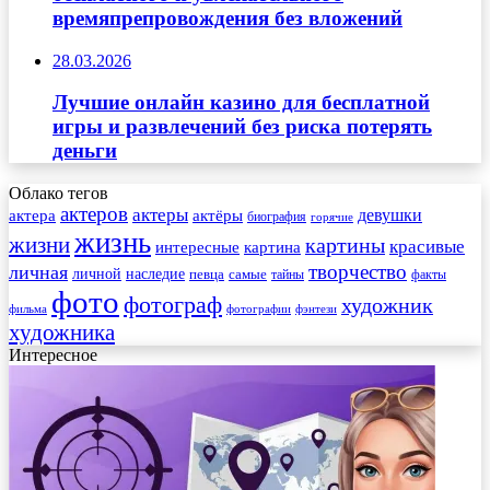
времяпрепровождения без вложений
28.03.2026
Лучшие онлайн казино для бесплатной
игры и развлечений без риска потерять
деньги
Облако тегов
актеров
актеры
актера
девушки
актёры
биография
горячие
жизнь
жизни
картины
красивые
интересные
картина
творчество
личная
личной
наследие
самые
певца
факты
тайны
фото
фотограф
художник
фильма
фотографии
фэнтези
художника
Интересное