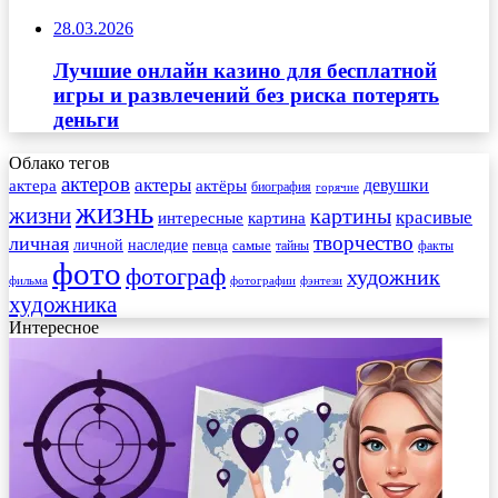
28.03.2026
Лучшие онлайн казино для бесплатной
игры и развлечений без риска потерять
деньги
Облако тегов
актеров
актеры
актера
девушки
актёры
биография
горячие
жизнь
жизни
картины
красивые
интересные
картина
творчество
личная
личной
наследие
самые
певца
факты
тайны
фото
фотограф
художник
фильма
фотографии
фэнтези
художника
Интересное