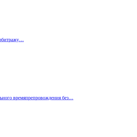
 арбитражу…
ельного времяпрепровождения без…