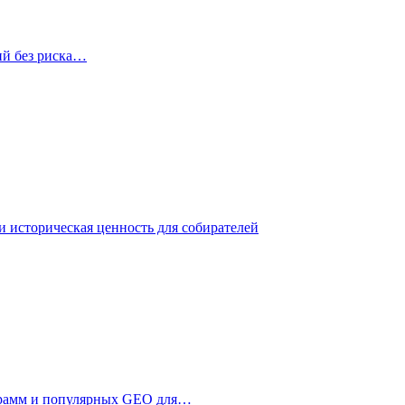
ий без риска…
 историческая ценность для собирателей
ограмм и популярных GEO для…