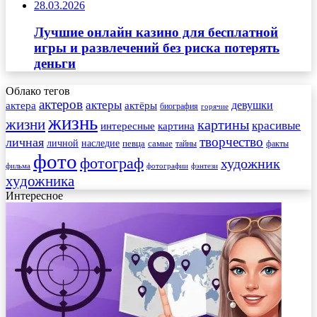
28.03.2026
Лучшие онлайн казино для бесплатной
игры и развлечений без риска потерять
деньги
Облако тегов
актеров
актеры
актера
девушки
актёры
биография
горячие
жизнь
жизни
картины
красивые
интересные
картина
творчество
личная
личной
наследие
самые
певца
факты
тайны
фото
фотограф
художник
фильма
фотографии
фэнтези
художника
Интересное