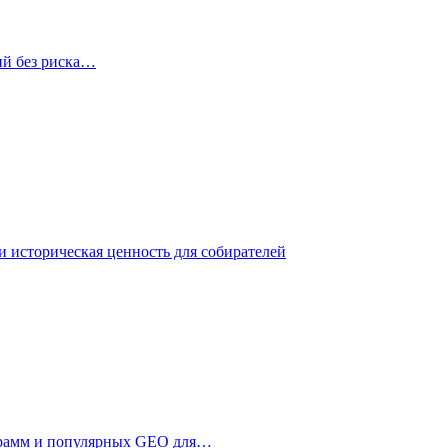
ий без риска…
 историческая ценность для собирателей
ограмм и популярных GEO для…