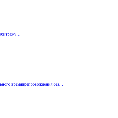
 арбитражу…
ельного времяпрепровождения без…