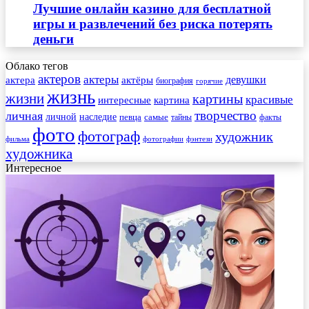
Лучшие онлайн казино для бесплатной
игры и развлечений без риска потерять
деньги
Облако тегов
актеров
актеры
актера
девушки
актёры
биография
горячие
жизнь
жизни
картины
красивые
интересные
картина
творчество
личная
личной
наследие
самые
певца
факты
тайны
фото
фотограф
художник
фильма
фотографии
фэнтези
художника
Интересное