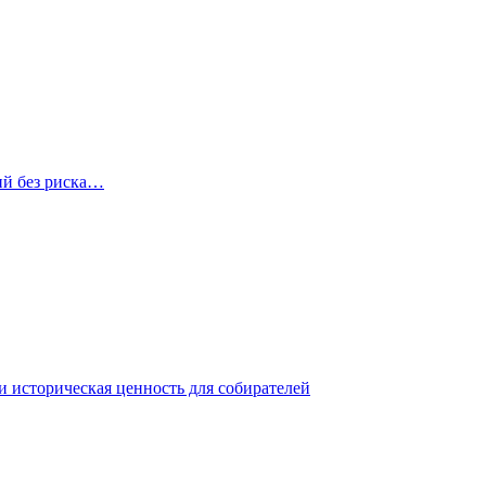
ий без риска…
 историческая ценность для собирателей