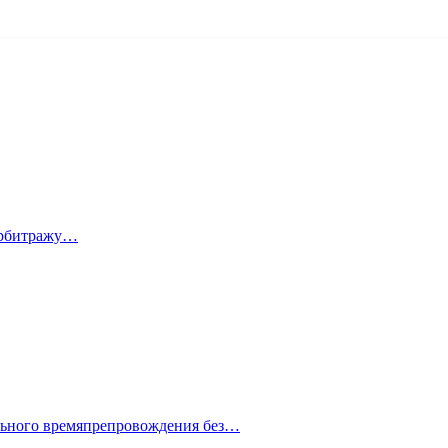
 арбитражу…
ельного времяпрепровождения без…