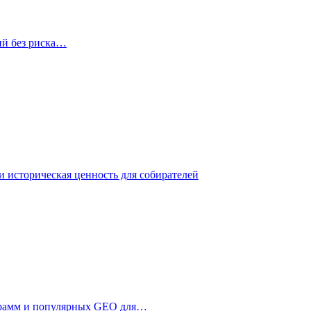
ий без риска…
 историческая ценность для собирателей
ограмм и популярных GEO для…