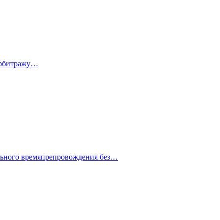
 арбитражу…
ельного времяпрепровождения без…