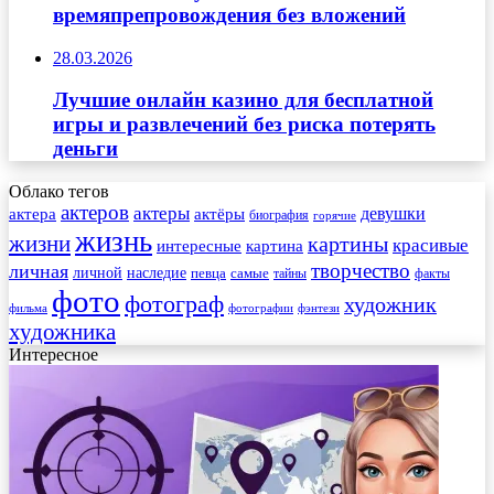
времяпрепровождения без вложений
28.03.2026
Лучшие онлайн казино для бесплатной
игры и развлечений без риска потерять
деньги
Облако тегов
актеров
актеры
актера
девушки
актёры
биография
горячие
жизнь
жизни
картины
красивые
интересные
картина
творчество
личная
личной
наследие
самые
певца
факты
тайны
фото
фотограф
художник
фильма
фотографии
фэнтези
художника
Интересное