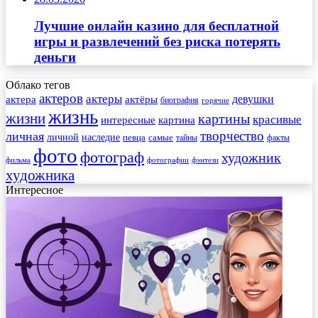
Лучшие онлайн казино для бесплатной
игры и развлечений без риска потерять
деньги
Облако тегов
актеров
актеры
актера
девушки
актёры
биография
горячие
жизнь
жизни
картины
красивые
интересные
картина
творчество
личная
личной
наследие
самые
певца
факты
тайны
фото
фотограф
художник
фильма
фотографии
фэнтези
художника
Интересное