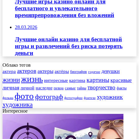
Лучшие игры казино онлайн для
бесплатного и увлекательного
времяпрепровождения без вложений
28.03.2026
Лучшие онлайн казино для бесплатной
игры и развлечений без риска потерять
деньги
Облако тегов
актеров
актеры
актера
девушки
актёры
биография
горячие
жизнь
жизни
картины
красивые
интересные
картина
творчество
личная
личной
наследие
самые
певца
факты
тайны
фото
фотограф
художник
фильма
фотографии
фэнтези
художника
Интересное