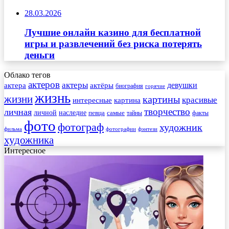
28.03.2026
Лучшие онлайн казино для бесплатной
игры и развлечений без риска потерять
деньги
Облако тегов
актеров
актеры
актера
девушки
актёры
биография
горячие
жизнь
жизни
картины
красивые
интересные
картина
творчество
личная
личной
наследие
самые
певца
факты
тайны
фото
фотограф
художник
фильма
фотографии
фэнтези
художника
Интересное