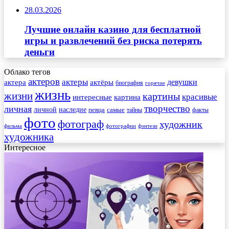
28.03.2026
Лучшие онлайн казино для бесплатной
игры и развлечений без риска потерять
деньги
Облако тегов
актеров
актеры
актера
девушки
актёры
биография
горячие
жизнь
жизни
картины
красивые
интересные
картина
творчество
личная
личной
наследие
самые
певца
факты
тайны
фото
фотограф
художник
фильма
фотографии
фэнтези
художника
Интересное