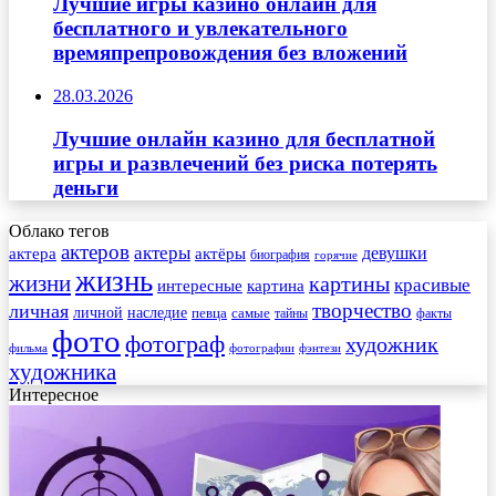
Лучшие игры казино онлайн для
бесплатного и увлекательного
времяпрепровождения без вложений
28.03.2026
Лучшие онлайн казино для бесплатной
игры и развлечений без риска потерять
деньги
Облако тегов
актеров
актеры
актера
девушки
актёры
биография
горячие
жизнь
жизни
картины
красивые
интересные
картина
творчество
личная
личной
наследие
самые
певца
факты
тайны
фото
фотограф
художник
фильма
фотографии
фэнтези
художника
Интересное