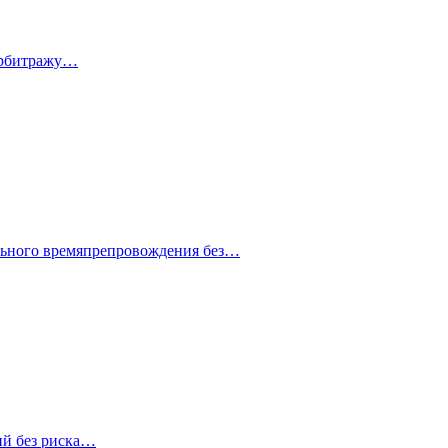
 арбитражу…
ельного времяпрепровождения без…
ий без риска…