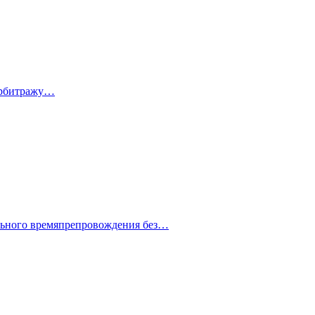
 арбитражу…
ельного времяпрепровождения без…