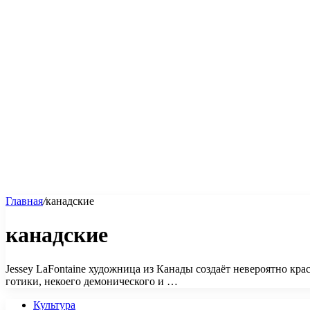
Главная
/
канадские
канадские
Jessey LaFontaine художница из Канады создаёт невероятно кр
готики, некоего демонического и …
Культура