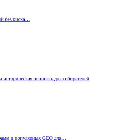
ий без риска…
 историческая ценность для собирателей
ограмм и популярных GEO для…